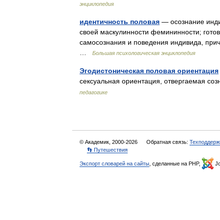
энциклопедия
идентичность половая
— осознание инди
своей маскулинности фемининности; готов
самосознания и поведения индивида, при
…
Большая психологическая энциклопедия
Эгодистоническая половая ориентация
сексуальная ориентация, отвергаемая с
педагогике
© Академик, 2000-2026
Обратная связь:
Техподдерж
👣 Путешествия
Экспорт словарей на сайты
, сделанные на PHP,
Jo