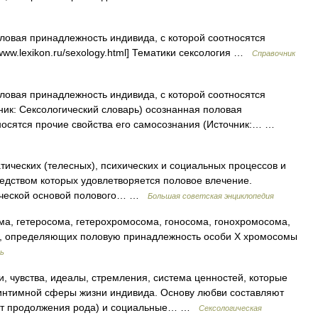
овая принадлежность индивида, с которой соотносятся
/www.lexikon.ru/sexology.html] Тематики сексология …
Справочник
овая принадлежность индивида, с которой соотносятся
ник: Сексологический словарь) осознанная половая
носятся прочие свойства его самосознания (Источник:… …
ских (телесных), психических и социальных процессов и
осредством которых удовлетворяется половое влечение.
ической основой полового… …
Большая советская энциклопедия
ма, гетеросома, гетерохромосома, гоносома, гонохромосома,
., определяющих половую принадлежность особи X хромосомы
рь
вства, идеалы, стремления, система ценностей, которые
 интимной сферы жизни индивида. Основу любви составляют
инкт продолжения рода) и социальные… …
Сексологическая