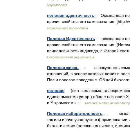
энциклопедия
половая идентичность
— Осознанная пол
прочие свойства его самосознания. [http:/
технического переводчика
Половая Идентичность
— осознанная пол
прочие свойства его самосознания. (Источ
принадлежность индивида, с которой соот
Сексологическая энциклопедия
Половая жизнь
— совокупность соматиче
отношений, в основе которых лежит и п
Пол и половое поведение. Общей биолог
половая
— (син.: аллосома, аллохромосо
идиохромосома устар.) общее название X
и Y хромосомы …
Большой медицинский слова
Половая избирательность,
— мысли, чу
так или иначе участвуют в формировании
биологические (половое влечение, инст