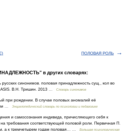
Е)
ПОЛОВАЯ РОЛЬ
ИНАДЛЕЖНОСТЬ" в других словарях:
русских синонимов. половая принадлежность сущ., кол во
в ASIS. В.Н. Тришин. 2013 …
Словарь синонимов
ый при рождении. В случае половых аномалий её
ными …
Энциклопедический словарь по психологии и педагогике
ения и самосознания индивида, причисляющего себя к
на требования соответствующей половой роли. Первичная П.
дам, а к тремчетырем годам половая… …
Большая психологическая