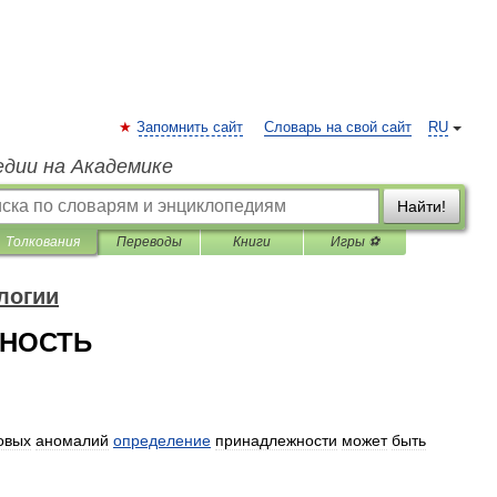
Запомнить сайт
Словарь на свой сайт
RU
едии на Академике
Найти!
Толкования
Переводы
Книги
Игры ⚽
логии
НОСТЬ
овых
аномалий
определение
принадлежности
может
быть