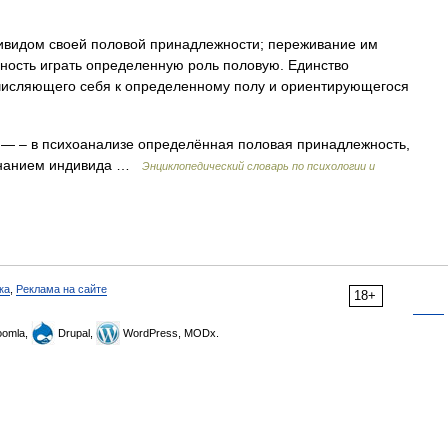
видом своей половой принадлежности; переживание им
ность играть определенную роль половую. Единство
числяющего себя к определенному полу и ориентирующегося
— – в психоанализе определённая половая принадлежность,
ознанием индивида …
Энциклопедический словарь по психологии и
ка
,
Реклама на сайте
18+
omla,
Drupal,
WordPress, MODx.